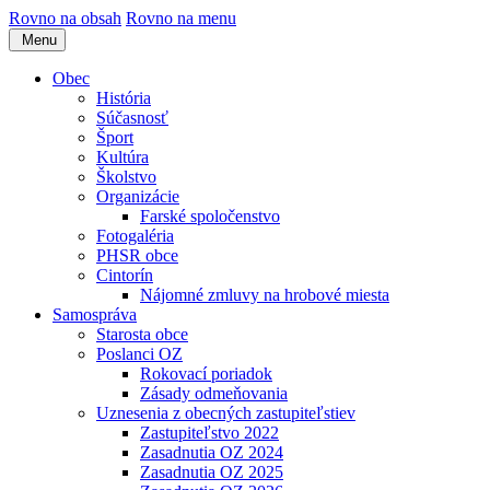
Rovno na obsah
Rovno na menu
Menu
Obec
História
Súčasnosť
Šport
Kultúra
Školstvo
Organizácie
Farské spoločenstvo
Fotogaléria
PHSR obce
Cintorín
Nájomné zmluvy na hrobové miesta
Samospráva
Starosta obce
Poslanci OZ
Rokovací poriadok
Zásady odmeňovania
Uznesenia z obecných zastupiteľstiev
Zastupiteľstvo 2022
Zasadnutia OZ 2024
Zasadnutia OZ 2025