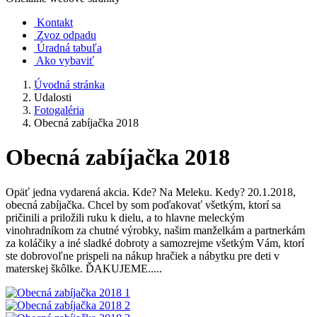
Kontakt
Zvoz odpadu
Úradná tabuľa
Ako vybaviť
Úvodná stránka
Udalosti
Fotogaléria
Obecná zabíjačka 2018
Obecná zabíjačka 2018
Opäť jedna vydarená akcia. Kde? Na Meleku. Kedy? 20.1.2018,
obecná zabíjačka. Chcel by som poďakovať všetkým, ktorí sa
pričinili a priložili ruku k dielu, a to hlavne meleckým
vinohradníkom za chutné výrobky, našim manželkám a partnerkám
za koláčiky a iné sladké dobroty a samozrejme všetkým Vám, ktorí
ste dobrovoľne prispeli na nákup hračiek a nábytku pre deti v
materskej škôlke. ĎAKUJEME.....