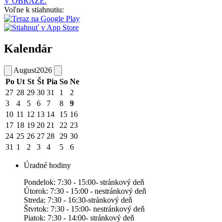
V OBRAZE.
Voľne k stiahnutiu:
Kalendár
August
2026
Po
Ut
St
Št
Pia
So
Ne
27
28
29
30
31
1
2
3
4
5
6
7
8
9
10
11
12
13
14
15
16
17
18
19
20
21
22
23
24
25
26
27
28
29
30
31
1
2
3
4
5
6
Úradné hodiny
Pondelok: 7:30 - 15:00- stránkový deň
Útorok: 7:30 - 15:00 - nestránkový deň
Streda: 7:30 - 16:30-stránkový deň
Štvrtok: 7:30 - 15:00- nestránkový deň
Piatok: 7:30 - 14:00- stránkový deň