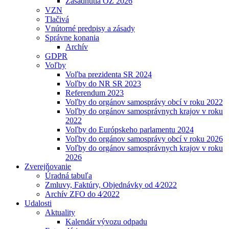
Zasadnutia OZ 2026
VZN
Tlačivá
Vnútorné predpisy a zásady
Správne konania
Archív
GDPR
Voľby
Voľba prezidenta SR 2024
Voľby do NR SR 2023
Referendum 2023
Voľby do orgánov samosprávy obcí v roku 2022
Voľby do orgánov samosprávnych krajov v roku
2022
Voľby do Európskeho parlamentu 2024
Voľby do orgánov samosprávy obcí v roku 2026
Voľby do orgánov samosprávnych krajov v roku
2026
Zverejňovanie
Úradná tabuľa
Zmluvy, Faktúry, Objednávky od 4⁄2022
Archív ZFO do 4⁄2022
Udalosti
Aktuality
Kalendár vývozu odpadu