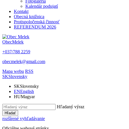
Fotogaléria
Kalendár podujatí
Kontakt
Obecná knižnica
Protispoločenská činnosť
REFERENDUM 2026
Obec
Melek
+037/788 2259
obecmelek@gmail.com
Mapa webu
RSS
SK
Slovensky
SK
Slovensky
EN
English
HU
Magyar
Hľadaný výraz
Hľadať
rozšírené vyhľadávanie
Oficiálne webové stránky