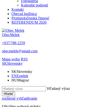
Fotogaléria
Kalendár podujatí
Kontakt
Obecná knižnica
Protispoločenská činnosť
REFERENDUM 2026
Obec
Melek
+037/788 2259
obecmelek@gmail.com
Mapa webu
RSS
SK
Slovensky
SK
Slovensky
EN
English
HU
Magyar
Hľadaný výraz
Hľadať
rozšírené vyhľadávanie
Oficiálne webové stránky