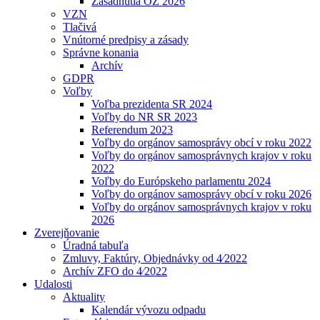
Zasadnutia OZ 2026
VZN
Tlačivá
Vnútorné predpisy a zásady
Správne konania
Archív
GDPR
Voľby
Voľba prezidenta SR 2024
Voľby do NR SR 2023
Referendum 2023
Voľby do orgánov samosprávy obcí v roku 2022
Voľby do orgánov samosprávnych krajov v roku
2022
Voľby do Európskeho parlamentu 2024
Voľby do orgánov samosprávy obcí v roku 2026
Voľby do orgánov samosprávnych krajov v roku
2026
Zverejňovanie
Úradná tabuľa
Zmluvy, Faktúry, Objednávky od 4⁄2022
Archív ZFO do 4⁄2022
Udalosti
Aktuality
Kalendár vývozu odpadu