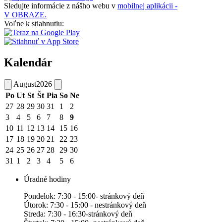
Sledujte informácie z nášho webu v
mobilnej aplikácii -
V OBRAZE.
Voľne k stiahnutiu:
Kalendár
August
2026
Po
Ut
St
Št
Pia
So
Ne
27
28
29
30
31
1
2
3
4
5
6
7
8
9
10
11
12
13
14
15
16
17
18
19
20
21
22
23
24
25
26
27
28
29
30
31
1
2
3
4
5
6
Úradné hodiny
Pondelok: 7:30 - 15:00- stránkový deň
Útorok: 7:30 - 15:00 - nestránkový deň
Streda: 7:30 - 16:30-stránkový deň