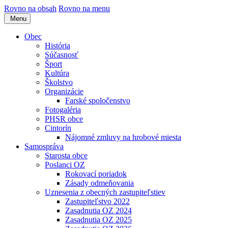
Rovno na obsah
Rovno na menu
Menu
Obec
História
Súčasnosť
Šport
Kultúra
Školstvo
Organizácie
Farské spoločenstvo
Fotogaléria
PHSR obce
Cintorín
Nájomné zmluvy na hrobové miesta
Samospráva
Starosta obce
Poslanci OZ
Rokovací poriadok
Zásady odmeňovania
Uznesenia z obecných zastupiteľstiev
Zastupiteľstvo 2022
Zasadnutia OZ 2024
Zasadnutia OZ 2025