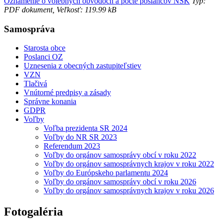
Oznámenie o volebných obvodoch a počte poslancov NSK
Typ:
PDF dokument, Veľkosť: 119.99 kB
Samospráva
Starosta obce
Poslanci OZ
Uznesenia z obecných zastupiteľstiev
VZN
Tlačivá
Vnútorné predpisy a zásady
Správne konania
GDPR
Voľby
Voľba prezidenta SR 2024
Voľby do NR SR 2023
Referendum 2023
Voľby do orgánov samosprávy obcí v roku 2022
Voľby do orgánov samosprávnych krajov v roku 2022
Voľby do Európskeho parlamentu 2024
Voľby do orgánov samosprávy obcí v roku 2026
Voľby do orgánov samosprávnych krajov v roku 2026
Fotogaléria