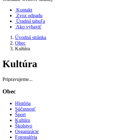
Kontakt
Zvoz odpadu
Úradná tabuľa
Ako vybaviť
Úvodná stránka
Obec
Kultúra
Kultúra
Pripravujeme...
Obec
História
Súčasnosť
Šport
Kultúra
Školstvo
Organizácie
Fotogaléria