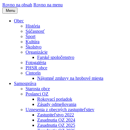
Rovno na obsah
Rovno na menu
Menu
Obec
História
Súčasnosť
Šport
Kultúra
Školstvo
Organizácie
Farské spoločenstvo
Fotogaléria
PHSR obce
Cintorín
Nájomné zmluvy na hrobové miesta
Samospráva
Starosta obce
Poslanci OZ
Rokovací poriadok
Zásady odmeňovania
Uznesenia z obecných zastupiteľstiev
Zastupiteľstvo 2022
Zasadnutia OZ 2024
Zasadnutia OZ 2025