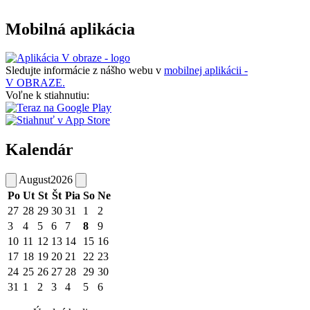
Mobilná aplikácia
Sledujte informácie z nášho webu v
mobilnej aplikácii -
V OBRAZE.
Voľne k stiahnutiu:
Kalendár
August
2026
Po
Ut
St
Št
Pia
So
Ne
27
28
29
30
31
1
2
3
4
5
6
7
8
9
10
11
12
13
14
15
16
17
18
19
20
21
22
23
24
25
26
27
28
29
30
31
1
2
3
4
5
6