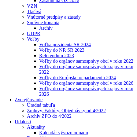
Zasadnutia OZ 2026
VZN
Tlačivá
Vnútorné predpisy a zásady
Správne konania
Archív
GDPR
Voľby
Voľba prezidenta SR 2024
Voľby do NR SR 2023
Referendum 2023
Voľby do orgánov samosprávy obcí v roku 2022
Voľby do orgánov samosprávnych krajov v roku
2022
Voľby do Európskeho parlamentu 2024
Voľby do orgánov samosprávy obcí v roku 2026
Voľby do orgánov samosprávnych krajov v roku
2026
Zverejňovanie
Úradná tabuľa
Zmluvy, Faktúry, Objednávky od 4⁄2022
Archív ZFO do 4⁄2022
Udalosti
Aktuality
Kalendár vývozu odpadu