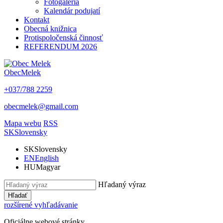
Fotogaléria
Kalendár podujatí
Kontakt
Obecná knižnica
Protispoločenská činnosť
REFERENDUM 2026
Obec
Melek
+037/788 2259
obecmelek@gmail.com
Mapa webu
RSS
SK
Slovensky
SK
Slovensky
EN
English
HU
Magyar
Hľadaný výraz
Hľadať
rozšírené vyhľadávanie
Oficiálne webové stránky