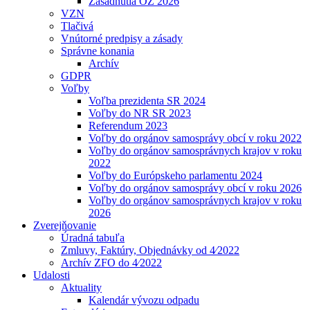
Zasadnutia OZ 2026
VZN
Tlačivá
Vnútorné predpisy a zásady
Správne konania
Archív
GDPR
Voľby
Voľba prezidenta SR 2024
Voľby do NR SR 2023
Referendum 2023
Voľby do orgánov samosprávy obcí v roku 2022
Voľby do orgánov samosprávnych krajov v roku
2022
Voľby do Európskeho parlamentu 2024
Voľby do orgánov samosprávy obcí v roku 2026
Voľby do orgánov samosprávnych krajov v roku
2026
Zverejňovanie
Úradná tabuľa
Zmluvy, Faktúry, Objednávky od 4⁄2022
Archív ZFO do 4⁄2022
Udalosti
Aktuality
Kalendár vývozu odpadu