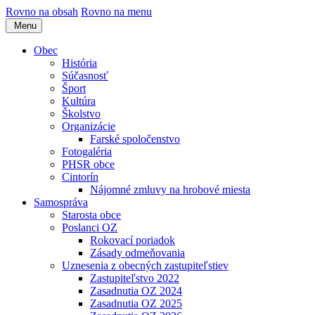
Rovno na obsah
Rovno na menu
Menu
Obec
História
Súčasnosť
Šport
Kultúra
Školstvo
Organizácie
Farské spoločenstvo
Fotogaléria
PHSR obce
Cintorín
Nájomné zmluvy na hrobové miesta
Samospráva
Starosta obce
Poslanci OZ
Rokovací poriadok
Zásady odmeňovania
Uznesenia z obecných zastupiteľstiev
Zastupiteľstvo 2022
Zasadnutia OZ 2024
Zasadnutia OZ 2025