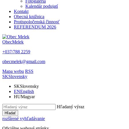
Fotogaléria
Kalendár podujatí
Kontakt
Obecná knižnica
Protispoločenská činnosť
REFERENDUM 2026
Obec
Melek
+037/788 2259
obecmelek@gmail.com
Mapa webu
RSS
SK
Slovensky
SK
Slovensky
EN
English
HU
Magyar
Hľadaný výraz
Hľadať
rozšírené vyhľadávanie
Oficiálne webové stránky