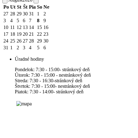
Po
Ut
St
Št
Pia
So
Ne
27
28
29
30
31
1
2
3
4
5
6
7
8
9
10
11
12
13
14
15
16
17
18
19
20
21
22
23
24
25
26
27
28
29
30
31
1
2
3
4
5
6
Úradné hodiny
Pondelok: 7:30 - 15:00- stránkový deň
Útorok: 7:30 - 15:00 - nestránkový deň
Streda: 7:30 - 16:30-stránkový deň
Štvrtok: 7:30 - 15:00- nestránkový deň
Piatok: 7:30 - 14:00- stránkový deň