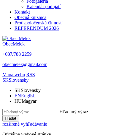
Fotogaléria
Kalendár podujatí
Kontakt
Obecná knižnica
Protispoločenská činnosť
REFERENDUM 2026
Obec
Melek
+037/788 2259
obecmelek@gmail.com
Mapa webu
RSS
SK
Slovensky
SK
Slovensky
EN
English
HU
Magyar
Hľadaný výraz
Hľadať
rozšírené vyhľadávanie
Oficiálne webové stránky