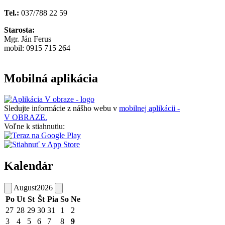
Tel.:
037/788 22 59
Starosta:
Mgr. Ján Ferus
mobil: 0915 715 264
Mobilná aplikácia
Sledujte informácie z nášho webu v
mobilnej aplikácii -
V OBRAZE.
Voľne k stiahnutiu:
Kalendár
August
2026
Po
Ut
St
Št
Pia
So
Ne
27
28
29
30
31
1
2
3
4
5
6
7
8
9