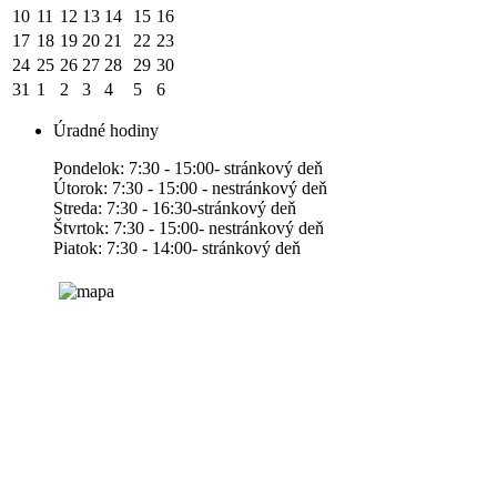
10
11
12
13
14
15
16
17
18
19
20
21
22
23
24
25
26
27
28
29
30
31
1
2
3
4
5
6
Úradné hodiny
Pondelok: 7:30 - 15:00- stránkový deň
Útorok: 7:30 - 15:00 - nestránkový deň
Streda: 7:30 - 16:30-stránkový deň
Štvrtok: 7:30 - 15:00- nestránkový deň
Piatok: 7:30 - 14:00- stránkový deň