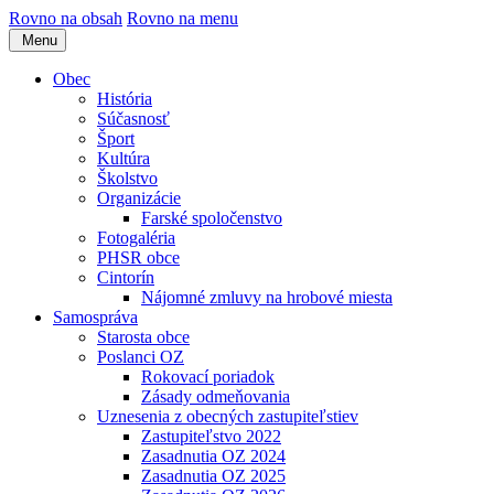
Rovno na obsah
Rovno na menu
Menu
Obec
História
Súčasnosť
Šport
Kultúra
Školstvo
Organizácie
Farské spoločenstvo
Fotogaléria
PHSR obce
Cintorín
Nájomné zmluvy na hrobové miesta
Samospráva
Starosta obce
Poslanci OZ
Rokovací poriadok
Zásady odmeňovania
Uznesenia z obecných zastupiteľstiev
Zastupiteľstvo 2022
Zasadnutia OZ 2024
Zasadnutia OZ 2025