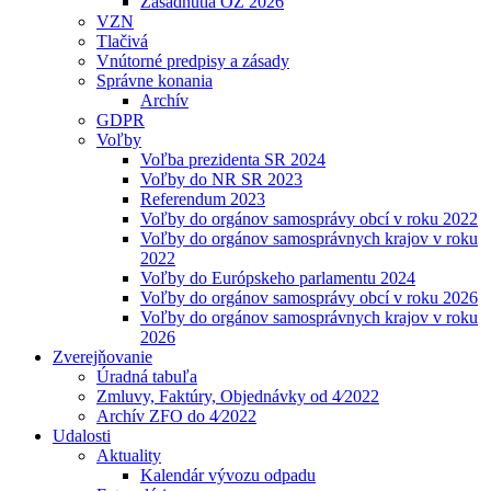
Zasadnutia OZ 2026
VZN
Tlačivá
Vnútorné predpisy a zásady
Správne konania
Archív
GDPR
Voľby
Voľba prezidenta SR 2024
Voľby do NR SR 2023
Referendum 2023
Voľby do orgánov samosprávy obcí v roku 2022
Voľby do orgánov samosprávnych krajov v roku
2022
Voľby do Európskeho parlamentu 2024
Voľby do orgánov samosprávy obcí v roku 2026
Voľby do orgánov samosprávnych krajov v roku
2026
Zverejňovanie
Úradná tabuľa
Zmluvy, Faktúry, Objednávky od 4⁄2022
Archív ZFO do 4⁄2022
Udalosti
Aktuality
Kalendár vývozu odpadu