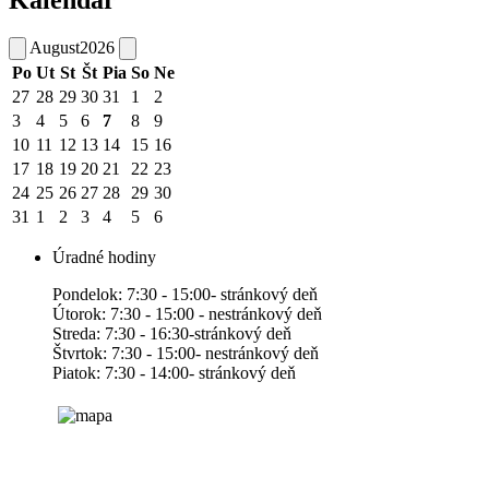
August
2026
Po
Ut
St
Št
Pia
So
Ne
27
28
29
30
31
1
2
3
4
5
6
7
8
9
10
11
12
13
14
15
16
17
18
19
20
21
22
23
24
25
26
27
28
29
30
31
1
2
3
4
5
6
Úradné hodiny
Pondelok: 7:30 - 15:00- stránkový deň
Útorok: 7:30 - 15:00 - nestránkový deň
Streda: 7:30 - 16:30-stránkový deň
Štvrtok: 7:30 - 15:00- nestránkový deň
Piatok: 7:30 - 14:00- stránkový deň