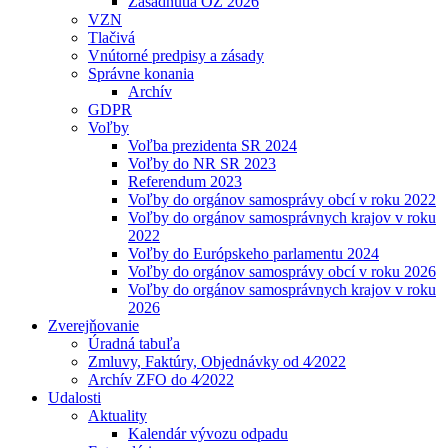
Zasadnutia OZ 2026
VZN
Tlačivá
Vnútorné predpisy a zásady
Správne konania
Archív
GDPR
Voľby
Voľba prezidenta SR 2024
Voľby do NR SR 2023
Referendum 2023
Voľby do orgánov samosprávy obcí v roku 2022
Voľby do orgánov samosprávnych krajov v roku
2022
Voľby do Európskeho parlamentu 2024
Voľby do orgánov samosprávy obcí v roku 2026
Voľby do orgánov samosprávnych krajov v roku
2026
Zverejňovanie
Úradná tabuľa
Zmluvy, Faktúry, Objednávky od 4⁄2022
Archív ZFO do 4⁄2022
Udalosti
Aktuality
Kalendár vývozu odpadu