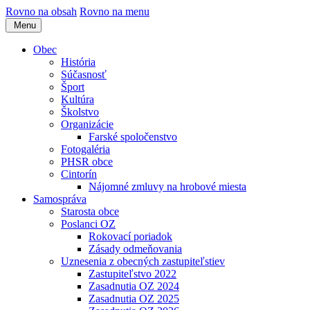
Rovno na obsah
Rovno na menu
Menu
Obec
História
Súčasnosť
Šport
Kultúra
Školstvo
Organizácie
Farské spoločenstvo
Fotogaléria
PHSR obce
Cintorín
Nájomné zmluvy na hrobové miesta
Samospráva
Starosta obce
Poslanci OZ
Rokovací poriadok
Zásady odmeňovania
Uznesenia z obecných zastupiteľstiev
Zastupiteľstvo 2022
Zasadnutia OZ 2024
Zasadnutia OZ 2025