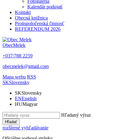
Fotogaléria
Kalendár podujatí
Kontakt
Obecná knižnica
Protispoločenská činnosť
REFERENDUM 2026
Obec
Melek
+037/788 2259
obecmelek@gmail.com
Mapa webu
RSS
SK
Slovensky
SK
Slovensky
EN
English
HU
Magyar
Hľadaný výraz
Hľadať
rozšírené vyhľadávanie
Oficiálne webové stránky