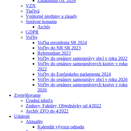
Zasadnutia OZ 2026
VZN
Tlačivá
Vnútorné predpisy a zásady
Správne konania
Archív
GDPR
Voľby
Voľba prezidenta SR 2024
Voľby do NR SR 2023
Referendum 2023
Voľby do orgánov samosprávy obcí v roku 2022
Voľby do orgánov samosprávnych krajov v roku
2022
Voľby do Európskeho parlamentu 2024
Voľby do orgánov samosprávy obcí v roku 2026
Voľby do orgánov samosprávnych krajov v roku
2026
Zverejňovanie
Úradná tabuľa
Zmluvy, Faktúry, Objednávky od 4⁄2022
Archív ZFO do 4⁄2022
Udalosti
Aktuality
Kalendár vývozu odpadu