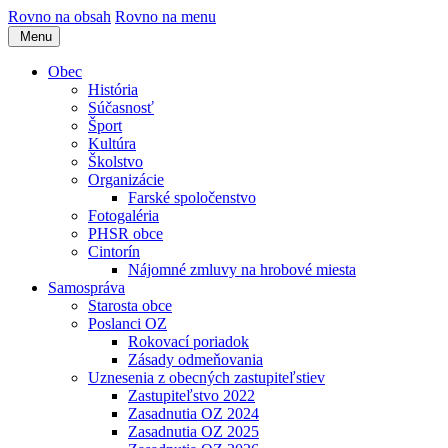
Rovno na obsah
Rovno na menu
Menu
Obec
História
Súčasnosť
Šport
Kultúra
Školstvo
Organizácie
Farské spoločenstvo
Fotogaléria
PHSR obce
Cintorín
Nájomné zmluvy na hrobové miesta
Samospráva
Starosta obce
Poslanci OZ
Rokovací poriadok
Zásady odmeňovania
Uznesenia z obecných zastupiteľstiev
Zastupiteľstvo 2022
Zasadnutia OZ 2024
Zasadnutia OZ 2025