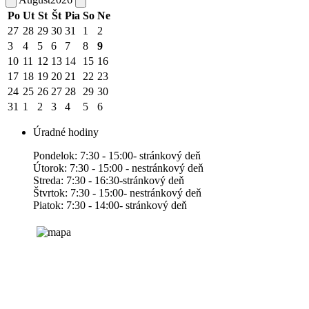
Po
Ut
St
Št
Pia
So
Ne
27
28
29
30
31
1
2
3
4
5
6
7
8
9
10
11
12
13
14
15
16
17
18
19
20
21
22
23
24
25
26
27
28
29
30
31
1
2
3
4
5
6
Úradné hodiny
Pondelok: 7:30 - 15:00- stránkový deň
Útorok: 7:30 - 15:00 - nestránkový deň
Streda: 7:30 - 16:30-stránkový deň
Štvrtok: 7:30 - 15:00- nestránkový deň
Piatok: 7:30 - 14:00- stránkový deň