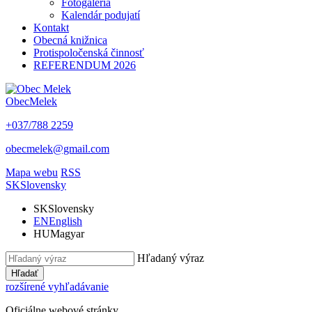
Fotogaléria
Kalendár podujatí
Kontakt
Obecná knižnica
Protispoločenská činnosť
REFERENDUM 2026
Obec
Melek
+037/788 2259
obecmelek@gmail.com
Mapa webu
RSS
SK
Slovensky
SK
Slovensky
EN
English
HU
Magyar
Hľadaný výraz
Hľadať
rozšírené vyhľadávanie
Oficiálne webové stránky