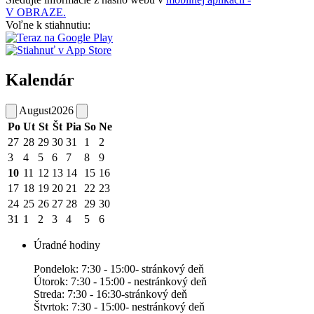
V OBRAZE.
Voľne k stiahnutiu:
Kalendár
August
2026
Po
Ut
St
Št
Pia
So
Ne
27
28
29
30
31
1
2
3
4
5
6
7
8
9
10
11
12
13
14
15
16
17
18
19
20
21
22
23
24
25
26
27
28
29
30
31
1
2
3
4
5
6
Úradné hodiny
Pondelok: 7:30 - 15:00- stránkový deň
Útorok: 7:30 - 15:00 - nestránkový deň
Streda: 7:30 - 16:30-stránkový deň
Štvrtok: 7:30 - 15:00- nestránkový deň