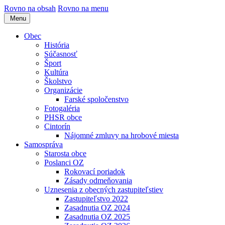
Rovno na obsah
Rovno na menu
Menu
Obec
História
Súčasnosť
Šport
Kultúra
Školstvo
Organizácie
Farské spoločenstvo
Fotogaléria
PHSR obce
Cintorín
Nájomné zmluvy na hrobové miesta
Samospráva
Starosta obce
Poslanci OZ
Rokovací poriadok
Zásady odmeňovania
Uznesenia z obecných zastupiteľstiev
Zastupiteľstvo 2022
Zasadnutia OZ 2024
Zasadnutia OZ 2025