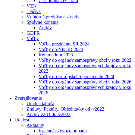
Zasadnutia OZ 2026
VZN
Tlačivá
Vnútorné predpisy a zásady
Správne konania
Archív
GDPR
Voľby
Voľba prezidenta SR 2024
Voľby do NR SR 2023
Referendum 2023
Voľby do orgánov samosprávy obcí v roku 2022
Voľby do orgánov samosprávnych krajov v roku
2022
Voľby do Európskeho parlamentu 2024
Voľby do orgánov samosprávy obcí v roku 2026
Voľby do orgánov samosprávnych krajov v roku
2026
Zverejňovanie
Úradná tabuľa
Zmluvy, Faktúry, Objednávky od 4⁄2022
Archív ZFO do 4⁄2022
Udalosti
Aktuality
Kalendár vývozu odpadu