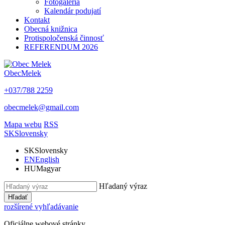
Fotogaléria
Kalendár podujatí
Kontakt
Obecná knižnica
Protispoločenská činnosť
REFERENDUM 2026
Obec
Melek
+037/788 2259
obecmelek@gmail.com
Mapa webu
RSS
SK
Slovensky
SK
Slovensky
EN
English
HU
Magyar
Hľadaný výraz
Hľadať
rozšírené vyhľadávanie
Oficiálne webové stránky