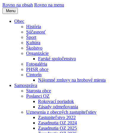
Rovno na obsah
Rovno na menu
Menu
Obec
História
Súčasnosť
Šport
Kultúra
Školstvo
Organizácie
Farské spoločenstvo
Fotogaléria
PHSR obce
Cintorín
Nájomné zmluvy na hrobové miesta
Samospráva
Starosta obce
Poslanci OZ
Rokovací poriadok
Zásady odmeňovania
Uznesenia z obecných zastupiteľstiev
Zastupiteľstvo 2022
Zasadnutia OZ 2024
Zasadnutia OZ 2025