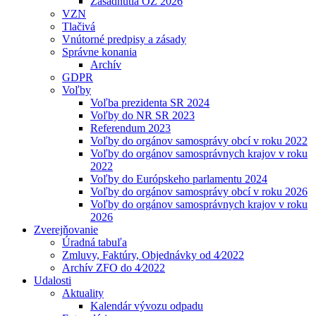
Zasadnutia OZ 2026
VZN
Tlačivá
Vnútorné predpisy a zásady
Správne konania
Archív
GDPR
Voľby
Voľba prezidenta SR 2024
Voľby do NR SR 2023
Referendum 2023
Voľby do orgánov samosprávy obcí v roku 2022
Voľby do orgánov samosprávnych krajov v roku
2022
Voľby do Európskeho parlamentu 2024
Voľby do orgánov samosprávy obcí v roku 2026
Voľby do orgánov samosprávnych krajov v roku
2026
Zverejňovanie
Úradná tabuľa
Zmluvy, Faktúry, Objednávky od 4⁄2022
Archív ZFO do 4⁄2022
Udalosti
Aktuality
Kalendár vývozu odpadu