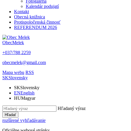
Fotogaléria
Kalendár podujatí
Kontakt
Obecná knižnica
Protispoločenská činnosť
REFERENDUM 2026
Obec
Melek
+037/788 2259
obecmelek@gmail.com
Mapa webu
RSS
SK
Slovensky
SK
Slovensky
EN
English
HU
Magyar
Hľadaný výraz
Hľadať
rozšírené vyhľadávanie
Oficiálne webové stránky