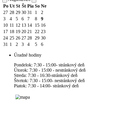
Po
Ut
St
Št
Pia
So
Ne
27
28
29
30
31
1
2
3
4
5
6
7
8
9
10
11
12
13
14
15
16
17
18
19
20
21
22
23
24
25
26
27
28
29
30
31
1
2
3
4
5
6
Úradné hodiny
Pondelok: 7:30 - 15:00- stránkový deň
Útorok: 7:30 - 15:00 - nestránkový deň
Streda: 7:30 - 16:30-stránkový deň
Štvrtok: 7:30 - 15:00- nestránkový deň
Piatok: 7:30 - 14:00- stránkový deň