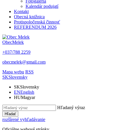
Fotogaléria
Kalendár podujatí
Kontakt
Obecná knižnica
Protispoločenská činnosť
REFERENDUM 2026
Obec
Melek
+037/788 2259
obecmelek@gmail.com
Mapa webu
RSS
SK
Slovensky
SK
Slovensky
EN
English
HU
Magyar
Hľadaný výraz
Hľadať
rozšírené vyhľadávanie
Oficiálne webové stránky