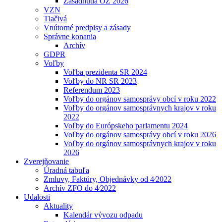
Zasadnutia OZ 2026
VZN
Tlačivá
Vnútorné predpisy a zásady
Správne konania
Archív
GDPR
Voľby
Voľba prezidenta SR 2024
Voľby do NR SR 2023
Referendum 2023
Voľby do orgánov samosprávy obcí v roku 2022
Voľby do orgánov samosprávnych krajov v roku
2022
Voľby do Európskeho parlamentu 2024
Voľby do orgánov samosprávy obcí v roku 2026
Voľby do orgánov samosprávnych krajov v roku
2026
Zverejňovanie
Úradná tabuľa
Zmluvy, Faktúry, Objednávky od 4⁄2022
Archív ZFO do 4⁄2022
Udalosti
Aktuality
Kalendár vývozu odpadu