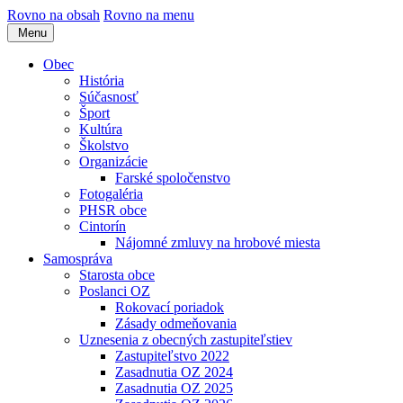
Rovno na obsah
Rovno na menu
Menu
Obec
História
Súčasnosť
Šport
Kultúra
Školstvo
Organizácie
Farské spoločenstvo
Fotogaléria
PHSR obce
Cintorín
Nájomné zmluvy na hrobové miesta
Samospráva
Starosta obce
Poslanci OZ
Rokovací poriadok
Zásady odmeňovania
Uznesenia z obecných zastupiteľstiev
Zastupiteľstvo 2022
Zasadnutia OZ 2024
Zasadnutia OZ 2025