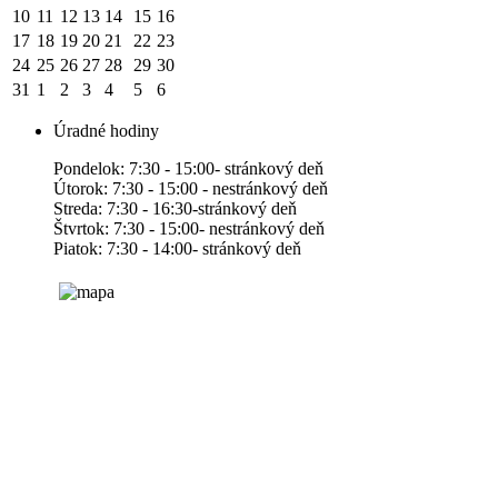
10
11
12
13
14
15
16
17
18
19
20
21
22
23
24
25
26
27
28
29
30
31
1
2
3
4
5
6
Úradné hodiny
Pondelok: 7:30 - 15:00- stránkový deň
Útorok: 7:30 - 15:00 - nestránkový deň
Streda: 7:30 - 16:30-stránkový deň
Štvrtok: 7:30 - 15:00- nestránkový deň
Piatok: 7:30 - 14:00- stránkový deň