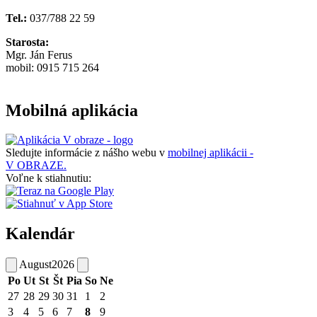
Tel.:
037/788 22 59
Starosta:
Mgr. Ján Ferus
mobil: 0915 715 264
Mobilná aplikácia
Sledujte informácie z nášho webu v
mobilnej aplikácii -
V OBRAZE.
Voľne k stiahnutiu:
Kalendár
August
2026
Po
Ut
St
Št
Pia
So
Ne
27
28
29
30
31
1
2
3
4
5
6
7
8
9