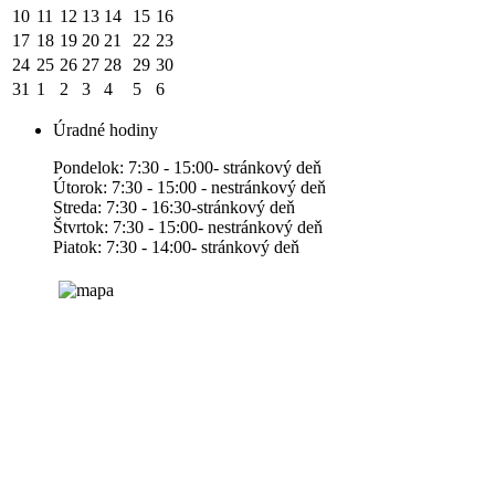
10
11
12
13
14
15
16
17
18
19
20
21
22
23
24
25
26
27
28
29
30
31
1
2
3
4
5
6
Úradné hodiny
Pondelok: 7:30 - 15:00- stránkový deň
Útorok: 7:30 - 15:00 - nestránkový deň
Streda: 7:30 - 16:30-stránkový deň
Štvrtok: 7:30 - 15:00- nestránkový deň
Piatok: 7:30 - 14:00- stránkový deň