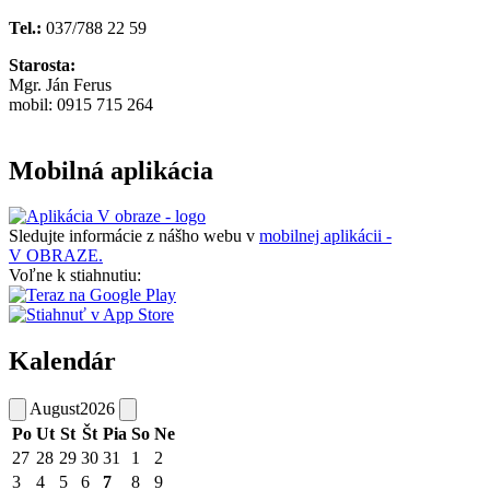
Tel.:
037/788 22 59
Starosta:
Mgr. Ján Ferus
mobil: 0915 715 264
Mobilná aplikácia
Sledujte informácie z nášho webu v
mobilnej aplikácii -
V OBRAZE.
Voľne k stiahnutiu:
Kalendár
August
2026
Po
Ut
St
Št
Pia
So
Ne
27
28
29
30
31
1
2
3
4
5
6
7
8
9