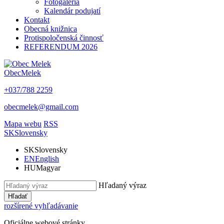
Fotogaléria
Kalendár podujatí
Kontakt
Obecná knižnica
Protispoločenská činnosť
REFERENDUM 2026
Obec
Melek
+037/788 2259
obecmelek@gmail.com
Mapa webu
RSS
SK
Slovensky
SK
Slovensky
EN
English
HU
Magyar
Hľadaný výraz
Hľadať
rozšírené vyhľadávanie
Oficiálne webové stránky