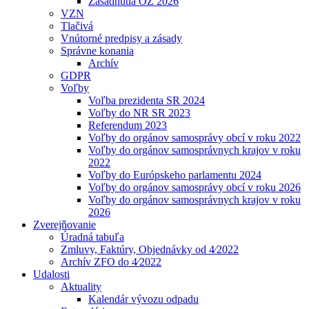
Zasadnutia OZ 2026
VZN
Tlačivá
Vnútorné predpisy a zásady
Správne konania
Archív
GDPR
Voľby
Voľba prezidenta SR 2024
Voľby do NR SR 2023
Referendum 2023
Voľby do orgánov samosprávy obcí v roku 2022
Voľby do orgánov samosprávnych krajov v roku
2022
Voľby do Európskeho parlamentu 2024
Voľby do orgánov samosprávy obcí v roku 2026
Voľby do orgánov samosprávnych krajov v roku
2026
Zverejňovanie
Úradná tabuľa
Zmluvy, Faktúry, Objednávky od 4⁄2022
Archív ZFO do 4⁄2022
Udalosti
Aktuality
Kalendár vývozu odpadu