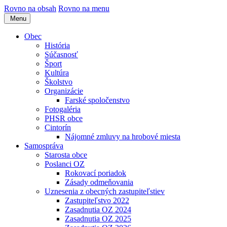
Rovno na obsah
Rovno na menu
Menu
Obec
História
Súčasnosť
Šport
Kultúra
Školstvo
Organizácie
Farské spoločenstvo
Fotogaléria
PHSR obce
Cintorín
Nájomné zmluvy na hrobové miesta
Samospráva
Starosta obce
Poslanci OZ
Rokovací poriadok
Zásady odmeňovania
Uznesenia z obecných zastupiteľstiev
Zastupiteľstvo 2022
Zasadnutia OZ 2024
Zasadnutia OZ 2025