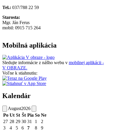
Tel.:
037/788 22 59
Starosta:
Mgr. Ján Ferus
mobil: 0915 715 264
Mobilná aplikácia
Sledujte informácie z nášho webu v
mobilnej aplikácii -
V OBRAZE.
Voľne k stiahnutiu:
Kalendár
August
2026
Po
Ut
St
Št
Pia
So
Ne
27
28
29
30
31
1
2
3
4
5
6
7
8
9