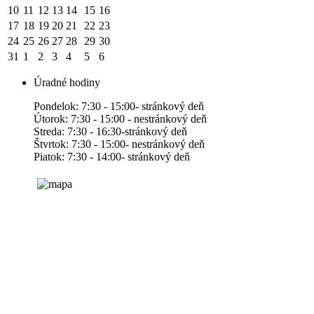
10
11
12
13
14
15
16
17
18
19
20
21
22
23
24
25
26
27
28
29
30
31
1
2
3
4
5
6
Úradné hodiny
Pondelok: 7:30 - 15:00- stránkový deň
Útorok: 7:30 - 15:00 - nestránkový deň
Streda: 7:30 - 16:30-stránkový deň
Štvrtok: 7:30 - 15:00- nestránkový deň
Piatok: 7:30 - 14:00- stránkový deň