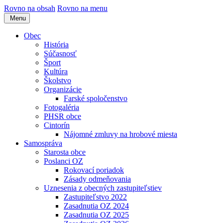
Rovno na obsah
Rovno na menu
Menu
Obec
História
Súčasnosť
Šport
Kultúra
Školstvo
Organizácie
Farské spoločenstvo
Fotogaléria
PHSR obce
Cintorín
Nájomné zmluvy na hrobové miesta
Samospráva
Starosta obce
Poslanci OZ
Rokovací poriadok
Zásady odmeňovania
Uznesenia z obecných zastupiteľstiev
Zastupiteľstvo 2022
Zasadnutia OZ 2024
Zasadnutia OZ 2025