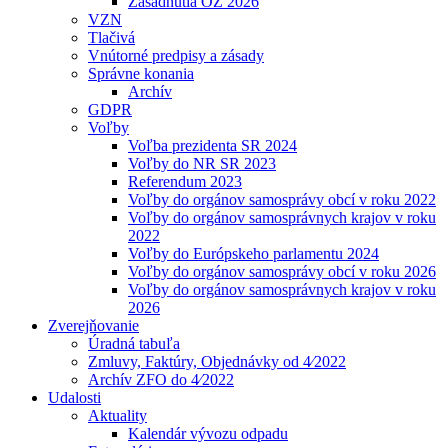
Zasadnutia OZ 2026
VZN
Tlačivá
Vnútorné predpisy a zásady
Správne konania
Archív
GDPR
Voľby
Voľba prezidenta SR 2024
Voľby do NR SR 2023
Referendum 2023
Voľby do orgánov samosprávy obcí v roku 2022
Voľby do orgánov samosprávnych krajov v roku
2022
Voľby do Európskeho parlamentu 2024
Voľby do orgánov samosprávy obcí v roku 2026
Voľby do orgánov samosprávnych krajov v roku
2026
Zverejňovanie
Úradná tabuľa
Zmluvy, Faktúry, Objednávky od 4⁄2022
Archív ZFO do 4⁄2022
Udalosti
Aktuality
Kalendár vývozu odpadu