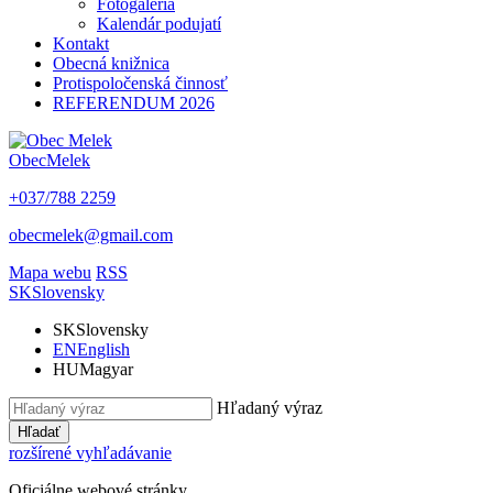
Fotogaléria
Kalendár podujatí
Kontakt
Obecná knižnica
Protispoločenská činnosť
REFERENDUM 2026
Obec
Melek
+037/788 2259
obecmelek@gmail.com
Mapa webu
RSS
SK
Slovensky
SK
Slovensky
EN
English
HU
Magyar
Hľadaný výraz
Hľadať
rozšírené vyhľadávanie
Oficiálne webové stránky