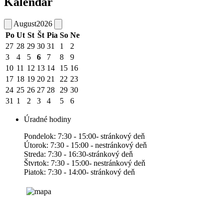
Kalendár
August
2026
Po
Ut
St
Št
Pia
So
Ne
27
28
29
30
31
1
2
3
4
5
6
7
8
9
10
11
12
13
14
15
16
17
18
19
20
21
22
23
24
25
26
27
28
29
30
31
1
2
3
4
5
6
Úradné hodiny
Pondelok: 7:30 - 15:00- stránkový deň
Útorok: 7:30 - 15:00 - nestránkový deň
Streda: 7:30 - 16:30-stránkový deň
Štvrtok: 7:30 - 15:00- nestránkový deň
Piatok: 7:30 - 14:00- stránkový deň