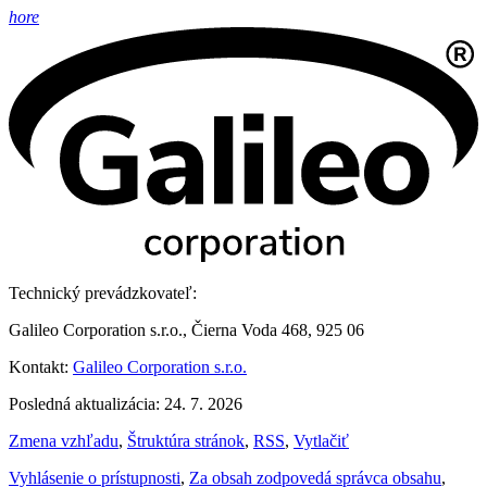
hore
Technický prevádzkovateľ:
Galileo Corporation s.r.o., Čierna Voda 468, 925 06
Kontakt:
Galileo Corporation s.r.o.
Posledná aktualizácia: 24. 7. 2026
Zmena vzhľadu
,
Štruktúra stránok
,
RSS
,
Vytlačiť
Vyhlásenie o prístupnosti
,
Za obsah zodpovedá správca obsahu
,