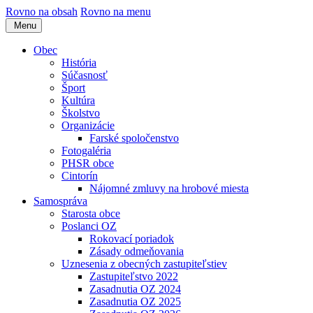
Rovno na obsah
Rovno na menu
Menu
Obec
História
Súčasnosť
Šport
Kultúra
Školstvo
Organizácie
Farské spoločenstvo
Fotogaléria
PHSR obce
Cintorín
Nájomné zmluvy na hrobové miesta
Samospráva
Starosta obce
Poslanci OZ
Rokovací poriadok
Zásady odmeňovania
Uznesenia z obecných zastupiteľstiev
Zastupiteľstvo 2022
Zasadnutia OZ 2024
Zasadnutia OZ 2025