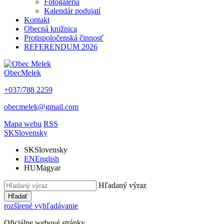
Fotogaléria
Kalendár podujatí
Kontakt
Obecná knižnica
Protispoločenská činnosť
REFERENDUM 2026
Obec
Melek
+037/788 2259
obecmelek@gmail.com
Mapa webu
RSS
SK
Slovensky
SK
Slovensky
EN
English
HU
Magyar
Hľadaný výraz
Hľadať
rozšírené vyhľadávanie
Oficiálne webové stránky